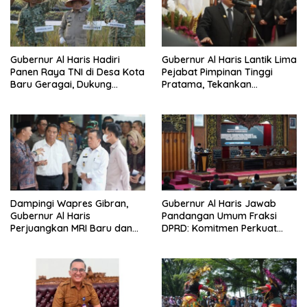
Gubernur Al Haris Hadiri
Gubernur Al Haris Lantik Lima
Panen Raya TNI di Desa Kota
Pejabat Pimpinan Tinggi
Baru Geragai, Dukung
Pratama, Tekankan
Ketahanan Pangan
Penguatan Kinerja,
Kekompakan Tim, dan
Integritas
Dampingi Wapres Gibran,
Gubernur Al Haris Jawab
Gubernur Al Haris
Pandangan Umum Fraksi
Perjuangkan MRI Baru dan
DPRD: Komitmen Perkuat
Tambahan Dokter Spesialis
Tata Kelola dan
untuk RSUD Raden Mattaher
Kesejahteraan Masyarakat