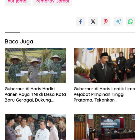
hut jambi
Pemprov Jambi
Baca Juga
Gubernur Al Haris Hadiri
Gubernur Al Haris Lantik Lima
Panen Raya TNI di Desa Kota
Pejabat Pimpinan Tinggi
Baru Geragai, Dukung
Pratama, Tekankan
Ketahanan Pangan
Penguatan Kinerja,
Kekompakan Tim, dan
Integritas