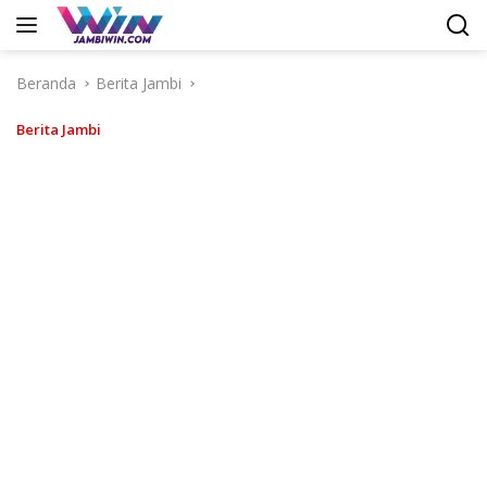
Langsung
ke
konten
Beranda
Berita Jambi
Berita Jambi