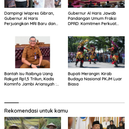
Dampingi Wapres Gibran,
Gubernur Al Haris Jawab
Gubernur Al Haris
Pandangan Umum Fraksi
Perjuangkan MRI Baru dan
DPRD: Komitmen Perkuat
Tambahan Dokter Spesialis
Tata Kelola dan
untuk RSUD Raden Mattaher
Kesejahteraan Masyarakat
Bantah Isu Raibnya Uang
Bupati Merangin: Kirab
Rakyat Rp1,5 Triliun, Kadis
Budaya Nasional PKJM Luar
Kominfo Jambi Ariansyah :
Biasa
Itu Hoaks dan Akumulasi
Temuan Lintas Gubernur
Sejak 2002
Rekomendasi untuk kamu