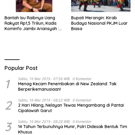
Bantah Isu Raibnya Uang
Bupati Merangin: Kirab
Rakyat Rp1,5 Triliun, Kadis
Budaya Nasional PKJM Luar
Kominfo Jambi Ariansyah :
Biasa
Itu Hoaks dan Akumulasi
Temuan Lintas Gubernur
Sejak 2002
Popular Post
1
Sabtu, 16 Mar 2019 - 07:56 WIB
0 Komentar
Menag Kecam Penembakan di New Zealand: Tak
Berperikemanusiaan!
2
Sabtu, 16 Mar 2019 - 08:22 WIB
0 Komentar
2 Hari Hilang, Nelayan Tewas Mengambang di Pantai
Cipalawah Garut
3
Sabtu, 16 Mar 2019 - 08:28 WIB
0 Komentar
14 Tahun Terbunuhnya Munir, Polri Didesak Bentuk Tim
Khusus