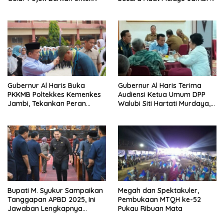
Tingkatkan Gizi Masyarakat
SMA Negeri 1 Muaro Jambi
Gubernur Al Haris Buka
Gubernur Al Haris Terima
PKKMB Poltekkes Kemenkes
Audiensi Ketua Umum DPP
Jambi, Tekankan Peran
Walubi Siti Hartati Murdaya,
Strategis Tenaga Kesehatan
Bahas Kerukunan dan
dan Promosi Kesehatan
Pemberdayaan Umat
Bupati M. Syukur Sampaikan
Megah dan Spektakuler,
Tanggapan APBD 2025, Ini
Pembukaan MTQH ke-52
Jawaban Lengkapnya…
Pukau Ribuan Mata