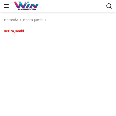
Langsung
ke
konten
Beranda
Berita Jambi
Berita Jambi