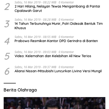
2
Sabtu, 16 Mar 2019 - 08:22 WIB
0 Komentar
2 Hari Hilang, Nelayan Tewas Mengambang di Pantai
Cipalawah Garut
3
Sabtu, 16 Mar 2019 - 08:28 WIB
0 Komentar
14 Tahun Terbunuhnya Munir, Polri Didesak Bentuk Tim
Khusus
4
Sabtu, 16 Mar 2019 - 08:55 WIB
0 Komentar
Prabowo Resmikan Kantor DPD Gerindra di Banten
5
Sabtu, 16 Mar 2019 - 09:03 WIB
0 Komentar
Video: Kelemahan dan Kelebihan All New Terios
6
Sabtu, 16 Mar 2019 - 09:37 WIB
0 Komentar
Aliansi Nissan-Mitsubishi Luncurkan Livina Versi Mungil
Berita Olahraga