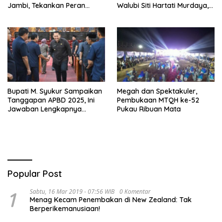
Jambi, Tekankan Peran
Walubi Siti Hartati Murdaya,
Strategis Tenaga Kesehatan
Bahas Kerukunan dan
dan Promosi Kesehatan
Pemberdayaan Umat
Bupati M. Syukur Sampaikan
Megah dan Spektakuler,
Tanggapan APBD 2025, Ini
Pembukaan MTQH ke-52
Jawaban Lengkapnya…
Pukau Ribuan Mata
Popular Post
1
Sabtu, 16 Mar 2019 - 07:56 WIB
0 Komentar
Menag Kecam Penembakan di New Zealand: Tak
Berperikemanusiaan!