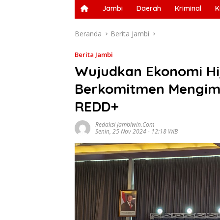
Jambi
Daerah
Kriminal
K
Beranda
Berita Jambi
Berita Jambi
Wujudkan Ekonomi Hi
Berkomitmen Mengim
REDD+
Redaksi Jambiwin.com
Senin, 25 Nov 2024 - 12:18 WIB