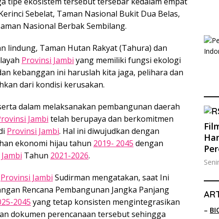
iga tipe ekosistem tersebut tersebar kedalam empat
Kerinci Sebelat, Taman Nasional Bukit Dua Belas,
Taman Nasional Berbak Sembilang.
utan lindung, Taman Hutan Rakyat (Tahura) dan
ilayah
Provinsi Jambi
yang memiliki fungsi ekologi
an kebanggan ini haruslah kita jaga, pelihara dan
hkan dari kondisi kerusakan.
i serta dalam melaksanakan pembangunan daerah
rovinsi Jambi
telah berupaya dan berkomitmen
Fil
di
Provinsi Jambi
. Hal ini diwujudkan dengan
Han
han ekonomi hijau tahun
2019- 2045
dengan
Pe
 Jambi
Tahun
2021-2026
.
Seni
a
Provinsi Jambi
Sudirman mengatakan, saat Ini
ngan Rencana Pembangunan Jangka Panjang
ART
025-2045
yang tetap konsisten mengintegrasikan
–
BI
nan dokumen perencanaan tersebut sehingga