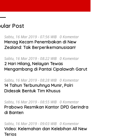
ular Post
Sabtu, 16 Mar 2019 - 07:56 WIB
0 Komentar
Menag Kecam Penembakan di New
Zealand: Tak Berperikemanusiaan!
Sabtu, 16 Mar 2019 - 08:22 WIB
0 Komentar
2 Hari Hilang, Nelayan Tewas
Mengambang di Pantai Cipalawah Garut
Sabtu, 16 Mar 2019 - 08:28 WIB
0 Komentar
14 Tahun Terbunuhnya Munir, Polri
Didesak Bentuk Tim Khusus
Sabtu, 16 Mar 2019 - 08:55 WIB
0 Komentar
Prabowo Resmikan Kantor DPD Gerindra
di Banten
Sabtu, 16 Mar 2019 - 09:03 WIB
0 Komentar
Video: Kelemahan dan Kelebihan All New
Terios