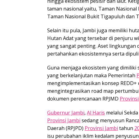
hingga ekosistem pesisir dan laut. Ket
taman nasional yaitu, Taman Nasional 
Taman Nasional Bukit Tigapuluh dan 
Selain itu pula, Jambi juga memiliki h
Hutan Adat yang tersebar di penjuru w
yang sangat penting. Aset lingkungan d
pertahankan ekosistemnya serta dipuli
Guna menjaga ekosistem yang dimilik
yang berkelanjutan maka Pemerintah
P
mengimplementasikan konsep REDD+ 
mengintegrasikan road map pertumbu
dokumen perencanaan RPJMD
Provinsi
Gubernur Jambi
,
Al Haris
melalui Sekd
Provinsi Jambi
sedang menyusun Ranca
Daerah (RPJPD)
Provinsi Jambi
tahun
2
isu perubahan iklim kedalam penyusu