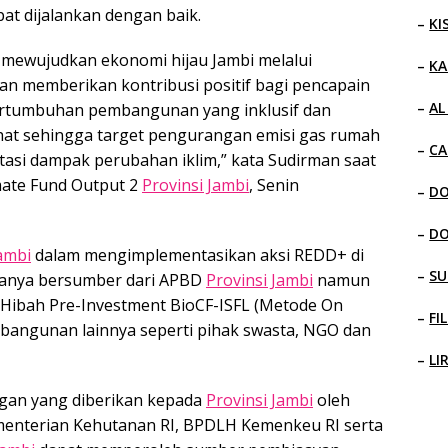
at dijalankan dengan baik.
–
KI
mewujudkan ekonomi hijau Jambi melalui
–
KA
n memberikan kontribusi positif bagi pencapain
–
AL
ertumbuhan pembangunan yang inklusif dan
ehat sehingga target pengurangan emisi gas rumah
–
CA
asi dampak perubahan iklim,” kata Sudirman saat
mate Fund Output 2
Provinsi Jambi
, Senin
–
D
–
D
Jambi
dalam mengimplementasikan aksi REDD+ di
–
SU
 hanya bersumber dari APBD
Provinsi Jambi
namun
Hibah Pre-Investment BioCF-ISFL (Metode On
–
FI
mbangunan lainnya seperti pihak swasta, NGO dan
–
LI
ngan yang diberikan kepada
Provinsi Jambi
oleh
menterian Kehutanan RI, BPDLH Kemenkeu RI serta