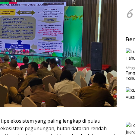
6
Ber
Mingg
Tung
Tahu
 tipe ekosistem yang paling lengkap di pulau
i ekosistem pegunungan, hutan dataran rendah