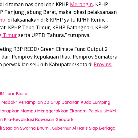
 di 4 taman nasional dan KPHP
Merangin
, KPHP
P Tanjung Jabung Barat, maka lokasi pelaksanaan
mbi
di laksanakan di 8 KPHP yaitu KPHP Kerinci,
at, KPHP Tebo Timur, KPHP Batanghari, KPHP
g Timur
serta UPTD Tahura,” tutupnya.
Meeting RBP REDD+Green Climate Fund Output 2
an dari Pemprov Kepulauan Riau, Pemprov Sumatera
 perwakilan seluruh Kabupaten/Kota di
Provinsi
JM Luar Biasa
uat Mabok” Penampilan 30 Grup Jaranan Kuda Lumping
i Diharapkan Mampu Menggerakkan Ekonomi Pelaku UMKM
im Pra-Revalidasi Kawasan Geopark
 Stadion Swarna Bhumi, Gubernur Al Haris Siap Berlaga