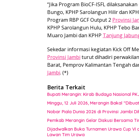
“Jika Program BioCF-ISFL dilaksanakan
Bungo, KPHP Sarolangun Hilir dan KPH
Program RBP GCF Output 2
Provinsi Ja
KPHP Sarolangun Hulu, KPHP Tebo Bar
Muaro Jambi dan KPHP
Tanjung Jabun
Sekedar informasi kegiatan Kick Off 
Provinsi Jambi
turut dihadiri perwakil
Barat, Pemprov Kalimantan Tengah dan
Jambi
. (*)
Berita Terkait
Bupati Merangin: Kirab Budaya Nasional PK
Minggu, 12 Juli 2026, Merangin Bakal “Dib
Nobar Piala Dunia 2026 di Provinsi Jamb
Pemkab Merangin Gelar Diskusi Bersama T
Dijadwalkan Buka Turnamen Urawa Cup VI di
Lawan Tim Urawa