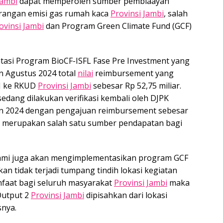
Jambi
dapat memperoleh sumber pembiaayan
rangan emisi gas rumah kaca
Provinsi Jambi
, salah
ovinsi Jambi
dan Program Green Climate Fund (GCF)
tasi Program BioCF-ISFL Fase Pre Investment yang
n Agustus 2024 total
nilai
reimbursement yang
RI ke RKUD
Provinsi Jambi
sebesar Rp 52,75 miliar.
edang dilakukan verifikasi kembali oleh DJPK
un 2024 dengan pengajuan reimbursement sebesar
ga merupakan salah satu sumber pendapatan bagi
ami juga akan mengimplementasikan program GCF
an tidak terjadi tumpang tindih lokasi kegiatan
faat bagi seluruh masyarakat
Provinsi Jambi
maka
Output 2
Provinsi Jambi
dipisahkan dari lokasi
snya.