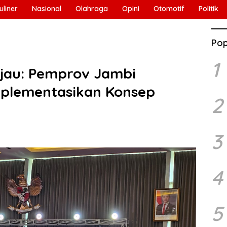
uliner
Nasional
Olahraga
Opini
Otomotif
Politik
Pop
1
jau: Pemprov Jambi
plementasikan Konsep
2
3
4
5