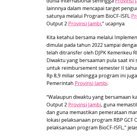
dunia internasional sehingga
Provinsi 
lainnnya dalam mencapai target pengu
satunya melalui Program BioCF-ISFL
Pr
Output 2
Provinsi Jambi
,” ucapnya.
Kita ketahui bersama melalui Implemen
dimulai pada tahun 2022 sampai denga
telah ditransfer oleh DJPK Kemenkeu 
Diwaktu yang bersaaman pula saat ini s
untuk reimbursement semester II tah
Rp 8,9 miliar sehingga program ini ju
Pemerintah
Provinsi Jambi
.
“Walaupun diwaktu yang bersamaan k
Output 2
Provinsi Jambi
, guna memastik
dan guna memastikan pemerataan man
lokasi pelaksanaan program RBP GCF 
pelaksanaan program BioCF-ISFL,” jela