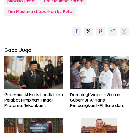
pilwako jambi
Tim Maulana Barbar
Tim Maulana dilaporkan ke Polisi
Baca Juga
Gubernur Al Haris Lantik Lima
Dampingi Wapres Gibran,
Pejabat Pimpinan Tinggi
Gubernur Al Haris
Pratama, Tekankan
Perjuangkan MRI Baru dan
Penguatan Kinerja,
Tambahan Dokter Spesialis
Kekompakan Tim, dan
untuk RSUD Raden Mattaher
Integritas