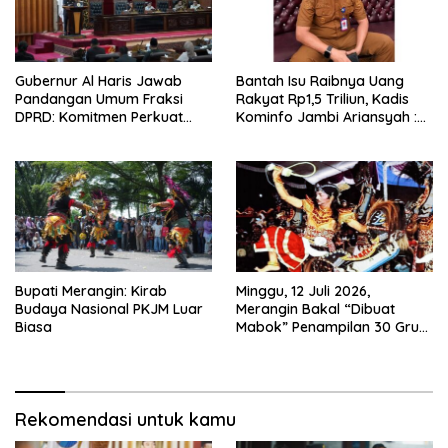
Gubernur Al Haris Jawab
Bantah Isu Raibnya Uang
Pandangan Umum Fraksi
Rakyat Rp1,5 Triliun, Kadis
DPRD: Komitmen Perkuat
Kominfo Jambi Ariansyah :
Tata Kelola dan
Itu Hoaks dan Akumulasi
Kesejahteraan Masyarakat
Temuan Lintas Gubernur
Sejak 2002
Bupati Merangin: Kirab
Minggu, 12 Juli 2026,
Budaya Nasional PKJM Luar
Merangin Bakal “Dibuat
Biasa
Mabok” Penampilan 30 Grup
Jaranan Kuda Lumping
Rekomendasi untuk kamu