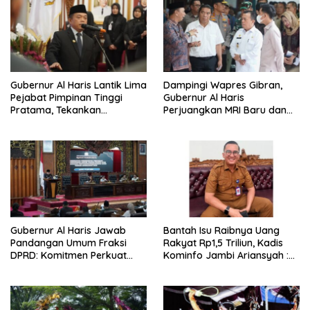
Gubernur Al Haris Lantik Lima
Dampingi Wapres Gibran,
Pejabat Pimpinan Tinggi
Gubernur Al Haris
Pratama, Tekankan
Perjuangkan MRI Baru dan
Penguatan Kinerja,
Tambahan Dokter Spesialis
Kekompakan Tim, dan
untuk RSUD Raden Mattaher
Integritas
Gubernur Al Haris Jawab
Bantah Isu Raibnya Uang
Pandangan Umum Fraksi
Rakyat Rp1,5 Triliun, Kadis
DPRD: Komitmen Perkuat
Kominfo Jambi Ariansyah :
Tata Kelola dan
Itu Hoaks dan Akumulasi
Kesejahteraan Masyarakat
Temuan Lintas Gubernur
Sejak 2002