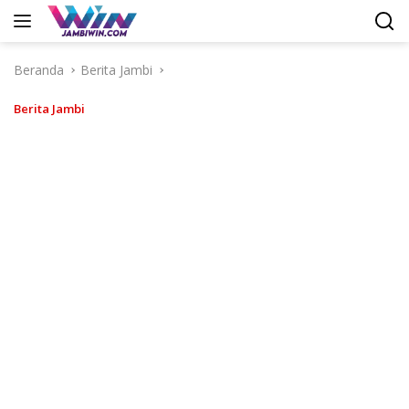
Langsung
ke
konten
Beranda
Berita Jambi
Berita Jambi