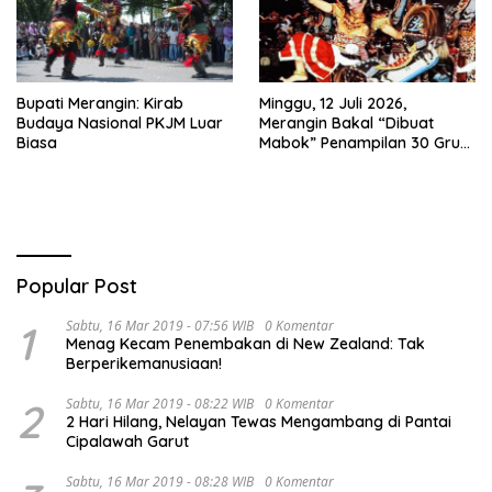
Bupati Merangin: Kirab
Minggu, 12 Juli 2026,
Budaya Nasional PKJM Luar
Merangin Bakal “Dibuat
Biasa
Mabok” Penampilan 30 Grup
Jaranan Kuda Lumping
Popular Post
1
Sabtu, 16 Mar 2019 - 07:56 WIB
0 Komentar
Menag Kecam Penembakan di New Zealand: Tak
Berperikemanusiaan!
2
Sabtu, 16 Mar 2019 - 08:22 WIB
0 Komentar
2 Hari Hilang, Nelayan Tewas Mengambang di Pantai
Cipalawah Garut
Sabtu, 16 Mar 2019 - 08:28 WIB
0 Komentar