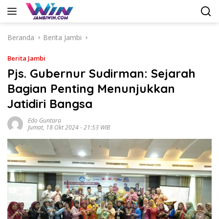
Langsung
ke
konten
Beranda
Berita Jambi
Berita Jambi
Pjs. Gubernur Sudirman: Sejarah
Bagian Penting Menunjukkan
Jatidiri Bangsa
Edo Guntara
Jumat, 18 Okt 2024 - 21:53 WIB