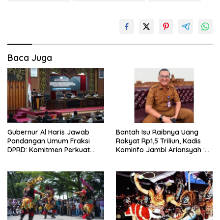
Baca Juga
Gubernur Al Haris Jawab
Bantah Isu Raibnya Uang
Pandangan Umum Fraksi
Rakyat Rp1,5 Triliun, Kadis
DPRD: Komitmen Perkuat
Kominfo Jambi Ariansyah :
Tata Kelola dan
Itu Hoaks dan Akumulasi
Kesejahteraan Masyarakat
Temuan Lintas Gubernur
Sejak 2002