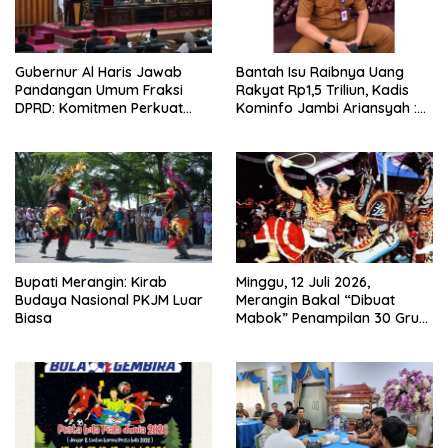
Gubernur Al Haris Jawab
Bantah Isu Raibnya Uang
Pandangan Umum Fraksi
Rakyat Rp1,5 Triliun, Kadis
DPRD: Komitmen Perkuat
Kominfo Jambi Ariansyah :
Tata Kelola dan
Itu Hoaks dan Akumulasi
Kesejahteraan Masyarakat
Temuan Lintas Gubernur
Sejak 2002
Bupati Merangin: Kirab
Minggu, 12 Juli 2026,
Budaya Nasional PKJM Luar
Merangin Bakal “Dibuat
Biasa
Mabok” Penampilan 30 Grup
Jaranan Kuda Lumping