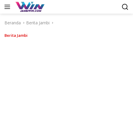
Langsung
ke
konten
Beranda
Berita Jambi
Berita Jambi