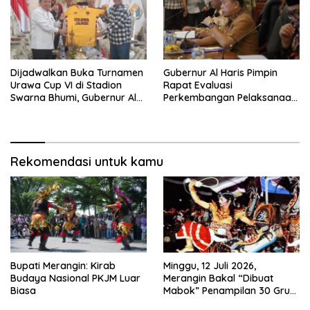
Dijadwalkan Buka Turnamen
Gubernur Al Haris Pimpin
Urawa Cup VI di Stadion
Rapat Evaluasi
Swarna Bhumi, Gubernur Al
Perkembangan Pelaksanaan
Haris Siap Berlaga Lawan
Kegiatan Pembangunan
Tim Urawa
Triwulan II TA 2026
Rekomendasi untuk kamu
Bupati Merangin: Kirab
Minggu, 12 Juli 2026,
Budaya Nasional PKJM Luar
Merangin Bakal “Dibuat
Biasa
Mabok” Penampilan 30 Grup
Jaranan Kuda Lumping