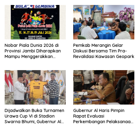
Nobar Piala Dunia 2026 di
Pemkab Merangin Gelar
Provinsi Jambi Diharapkan
Diskusi Bersama Tim Pra-
Mampu Menggerakkan
Revalidasi Kawasan Geopark
Ekonomi Pelaku UMKM
Dijadwalkan Buka Turnamen
Gubernur Al Haris Pimpin
Urawa Cup VI di Stadion
Rapat Evaluasi
Swarna Bhumi, Gubernur Al
Perkembangan Pelaksanaan
Haris Siap Berlaga Lawan
Kegiatan Pembangunan
Tim Urawa
Triwulan II TA 2026