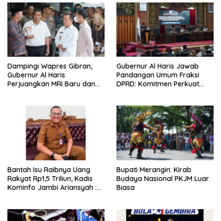
Dampingi Wapres Gibran,
Gubernur Al Haris Jawab
Gubernur Al Haris
Pandangan Umum Fraksi
Perjuangkan MRI Baru dan
DPRD: Komitmen Perkuat
Tambahan Dokter Spesialis
Tata Kelola dan
untuk RSUD Raden Mattaher
Kesejahteraan Masyarakat
Bantah Isu Raibnya Uang
Bupati Merangin: Kirab
Rakyat Rp1,5 Triliun, Kadis
Budaya Nasional PKJM Luar
Kominfo Jambi Ariansyah :
Biasa
Itu Hoaks dan Akumulasi
Temuan Lintas Gubernur
Sejak 2002