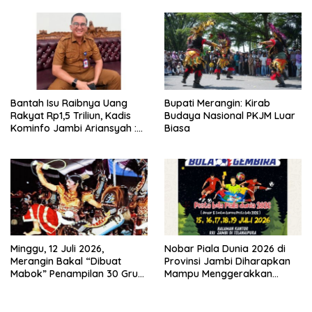
untuk RSUD Raden Mattaher
Kesejahteraan Masyarakat
Bantah Isu Raibnya Uang
Bupati Merangin: Kirab
Rakyat Rp1,5 Triliun, Kadis
Budaya Nasional PKJM Luar
Kominfo Jambi Ariansyah :
Biasa
Itu Hoaks dan Akumulasi
Temuan Lintas Gubernur
Sejak 2002
Minggu, 12 Juli 2026,
Nobar Piala Dunia 2026 di
Merangin Bakal “Dibuat
Provinsi Jambi Diharapkan
Mabok” Penampilan 30 Grup
Mampu Menggerakkan
Jaranan Kuda Lumping
Ekonomi Pelaku UMKM