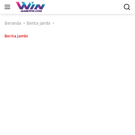
Langsung
ke
konten
Beranda
Berita Jambi
Berita Jambi