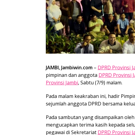
JAMBI, Jambiwin.com
–
DPRD Provinsi J
pimpinan dan anggota
DPRD Provinsi 
Provinsi Jambi
, Sabtu (7/9) malam.
Pada malam keakraban ini, hadir Pimp
sejumlah anggota DPRD bersama kelua
Pada sambutan yang disampaikan oleh
mengucapkan terima kasih kepada sel
pegawai di Sekretariat
DPRD Provinsi J