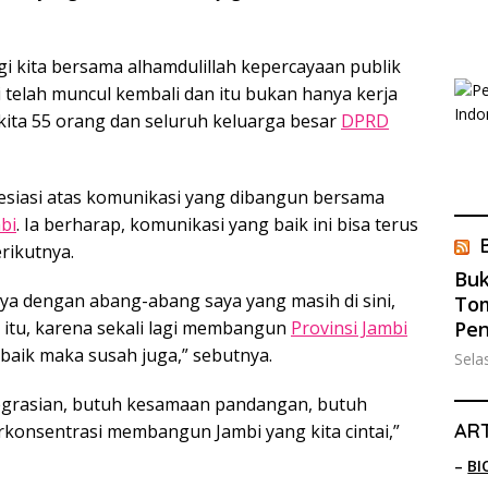
i kita bersama alhamdulillah kepercayaan publik
ni telah muncul kembali dan itu bukan hanya kerja
f kita 55 orang dan seluruh keluarga besar
DPRD
presiasi atas komunikasi yang dibangun bersama
bi
. Ia berharap, komunikasi yang baik ini bisa terus
rikutnya.
Buk
a dengan abang-abang saya yang masih di sini,
Tom
itu, karena sekali lagi membangun
Provinsi Jambi
Pe
 baik maka susah juga,” sebutnya.
Sela
grasian, butuh kesamaan pandangan, butuh
ART
onsentrasi membangun Jambi yang kita cintai,”
–
BI