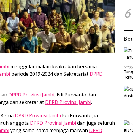
6
Ber
ambi
menggelar malam keakraban bersama
Mingg
Tung
Jambi
periode 2019-2024 dan Sekretariat
DPRD
Tahu
inan
DPRD Provinsi Jambi
, Edi Purwanto dan
rga dan sekretariat
DPRD Provinsi Jambi
.
 Ketua
DPRD Provinsi Jambi
Edi Purwanto, ia
uruh anggota
DPRD Provinsi Jambi
dan juga seluruh
ambi
yang sama-sama menjaga marwah
DPRD