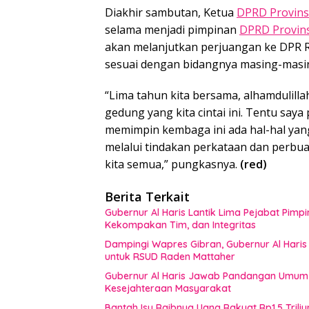
Diakhir sambutan, Ketua
DPRD Provins
selama menjadi pimpinan
DPRD Provins
akan melanjutkan perjuangan ke DPR R
sesuai dengan bidangnya masing-masing
“Lima tahun kita bersama, alhamdulill
gedung yang kita cintai ini. Tentu sa
memimpin kembaga ini ada hal-hal yang
melalui tindakan perkataan dan perbu
kita semua,” pungkasnya.
(red)
Berita Terkait
Gubernur Al Haris Lantik Lima Pejabat Pimp
Kekompakan Tim, dan Integritas
Dampingi Wapres Gibran, Gubernur Al Haris
untuk RSUD Raden Mattaher
Gubernur Al Haris Jawab Pandangan Umum F
Kesejahteraan Masyarakat
Bantah Isu Raibnya Uang Rakyat Rp1,5 Triliu