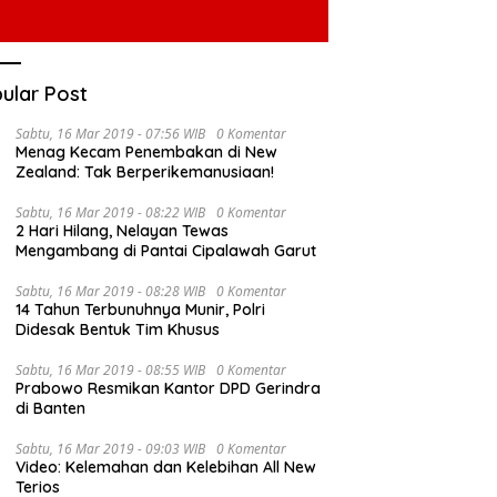
ular Post
Sabtu, 16 Mar 2019 - 07:56 WIB
0 Komentar
Menag Kecam Penembakan di New
Zealand: Tak Berperikemanusiaan!
Sabtu, 16 Mar 2019 - 08:22 WIB
0 Komentar
2 Hari Hilang, Nelayan Tewas
Mengambang di Pantai Cipalawah Garut
Sabtu, 16 Mar 2019 - 08:28 WIB
0 Komentar
14 Tahun Terbunuhnya Munir, Polri
Didesak Bentuk Tim Khusus
Sabtu, 16 Mar 2019 - 08:55 WIB
0 Komentar
Prabowo Resmikan Kantor DPD Gerindra
di Banten
Sabtu, 16 Mar 2019 - 09:03 WIB
0 Komentar
Video: Kelemahan dan Kelebihan All New
Terios