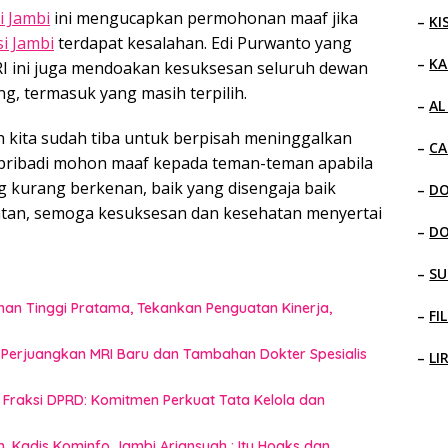
i Jambi
ini mengucapkan permohonan maaf jika
–
KI
i Jambi
terdapat kesalahan. Edi Purwanto yang
–
KA
I ini juga mendoakan kesuksesan seluruh dewan
, termasuk yang masih terpilih.
–
AL
ah kita sudah tiba untuk berpisah meninggalkan
–
CA
ya pribadi mohon maaf kepada teman-teman apabila
 kurang berkenan, baik yang disengaja baik
–
D
atan, semoga kesuksesan dan kesehatan menyertai
–
D
–
SU
inan Tinggi Pratama, Tekankan Penguatan Kinerja,
–
FI
 Perjuangkan MRI Baru dan Tambahan Dokter Spesialis
–
LI
raksi DPRD: Komitmen Perkuat Tata Kelola dan
n, Kadis Kominfo Jambi Ariansyah : Itu Hoaks dan