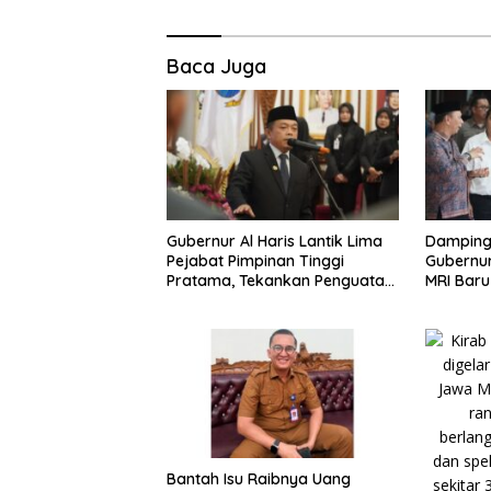
Baca Juga
Gubernur Al Haris Lantik Lima
Dampingi
Pejabat Pimpinan Tinggi
Gubernur
Pratama, Tekankan Penguatan
MRI Bar
Kinerja, Kekompakan Tim, dan
Dokter S
Integritas
Raden M
Bantah Isu Raibnya Uang