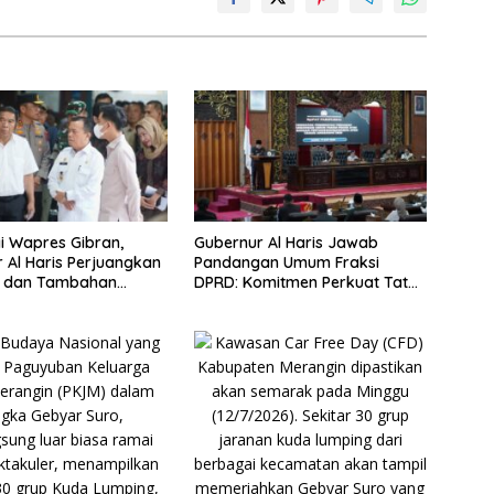
 Wapres Gibran,
Gubernur Al Haris Jawab
 Al Haris Perjuangkan
Pandangan Umum Fraksi
u dan Tambahan
DPRD: Komitmen Perkuat Tata
pesialis untuk RSUD
Kelola dan Kesejahteraan
attaher
Masyarakat