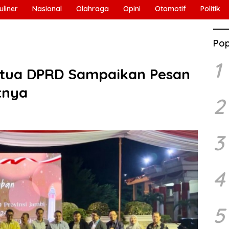
uliner
Nasional
Olahraga
Opini
Otomotif
Politik
Pop
1
tua DPRD Sampaikan Pesan
tnya
2
3
4
5