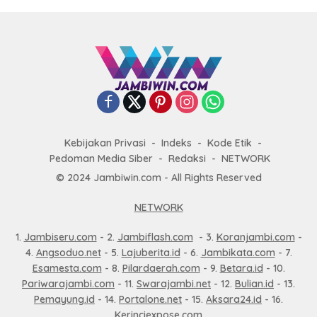
Kebijakan Privasi
Indeks
Kode Etik
Pedoman Media Siber
Redaksi
NETWORK
© 2024 Jambiwin.com - All Rights Reserved
NETWORK
1.
Jambiseru.com
- 2.
Jambiflash.com
- 3.
Koranjambi.com
-
4.
Angsoduo.net
- 5.
Lajuberita.id
- 6.
Jambikata.com
- 7.
Esamesta.com
- 8.
Pilardaerah.com
- 9.
Betara.id
- 10.
Pariwarajambi.com
- 11.
Swarajambi.net
- 12.
Bulian.id
- 13.
Pemayung.id
- 14.
Portalone.net
- 15.
Aksara24.id
- 16.
Kerinciexpose.com