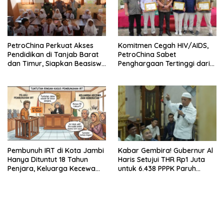
PetroChina Perkuat Akses
Komitmen Cegah HIV/AIDS,
Pendidikan di Tanjab Barat
PetroChina Sabet
dan Timur, Siapkan Beasiswa
Penghargaan Tertinggi dari
hingga 1.000 Set Meja-Kursi
Kemnaker
Sekolah
Pembunuh IRT di Kota Jambi
Kabar Gembira! Gubernur Al
Hanya Dituntut 18 Tahun
Haris Setujui THR Rp1 Juta
Penjara, Keluarga Kecewa
untuk 6.438 PPPK Paruh
dan Minta Hukuman Mati
Waktu di Jambi