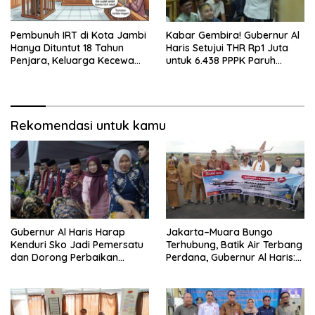
Pembunuh IRT di Kota Jambi
Kabar Gembira! Gubernur Al
Hanya Dituntut 18 Tahun
Haris Setujui THR Rp1 Juta
Penjara, Keluarga Kecewa
untuk 6.438 PPPK Paruh
dan Minta Hukuman Mati
Waktu di Jambi
Rekomendasi untuk kamu
Gubernur Al Haris Harap
Jakarta–Muara Bungo
Kenduri Sko Jadi Pemersatu
Terhubung, Batik Air Terbang
dan Dorong Perbaikan
Perdana, Gubernur Al Haris:
Sarana Desa
Ini Kunci Pemerataan