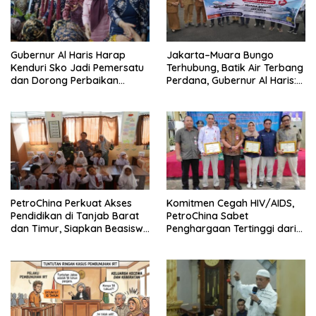
Gubernur Al Haris Harap
Jakarta–Muara Bungo
Kenduri Sko Jadi Pemersatu
Terhubung, Batik Air Terbang
dan Dorong Perbaikan
Perdana, Gubernur Al Haris:
Sarana Desa
Ini Kunci Pemerataan
PetroChina Perkuat Akses
Komitmen Cegah HIV/AIDS,
Pendidikan di Tanjab Barat
PetroChina Sabet
dan Timur, Siapkan Beasiswa
Penghargaan Tertinggi dari
hingga 1.000 Set Meja-Kursi
Kemnaker
Sekolah