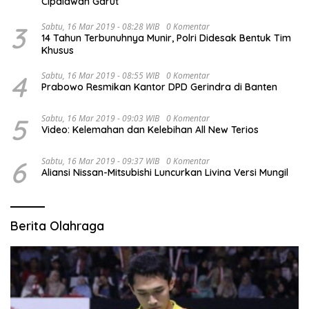
Cipalawah Garut
3
Sabtu, 16 Mar 2019 - 08:28 WIB
0 Komentar
14 Tahun Terbunuhnya Munir, Polri Didesak Bentuk Tim
Khusus
4
Sabtu, 16 Mar 2019 - 08:55 WIB
0 Komentar
Prabowo Resmikan Kantor DPD Gerindra di Banten
5
Sabtu, 16 Mar 2019 - 09:03 WIB
0 Komentar
Video: Kelemahan dan Kelebihan All New Terios
6
Sabtu, 16 Mar 2019 - 09:37 WIB
0 Komentar
Aliansi Nissan-Mitsubishi Luncurkan Livina Versi Mungil
Berita Olahraga