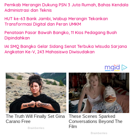
Pemkab Merangin Dukung PSN 3 Juta Rumah, Bahas Kendala
Administrasi dan Teknis
HUT ke-63 Bank Jambi, Wabup Merangin Tekankan
Transformasi Digital dan Peran UMKM
Penataan Pasar Bawah Bangko, 11 Kios Pedagang Buah
Dipindahkan
IAI SMQ Bangko Gelar Sidang Senat Terbuka Wisuda Sarjana
Angkatan Ke-V, 243 Mahasiswa Diwisudakan