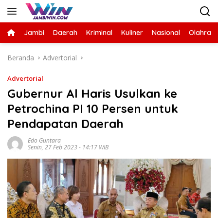
Langsung
ke
konten
Jambi
Daerah
Kriminal
Kuliner
Nasional
Olahrag
Beranda
Advertorial
Advertorial
Gubernur Al Haris Usulkan ke
Petrochina PI 10 Persen untuk
Pendapatan Daerah
Edo Guntara
Senin, 27 Feb 2023 - 14:17 WIB