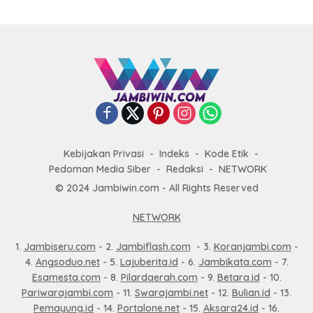
Kebijakan Privasi
Indeks
Kode Etik
Pedoman Media Siber
Redaksi
NETWORK
© 2024 Jambiwin.com - All Rights Reserved
NETWORK
1.
Jambiseru.com
- 2.
Jambiflash.com
- 3.
Koranjambi.com
-
4.
Angsoduo.net
- 5.
Lajuberita.id
- 6.
Jambikata.com
- 7.
Esamesta.com
- 8.
Pilardaerah.com
- 9.
Betara.id
- 10.
Pariwarajambi.com
- 11.
Swarajambi.net
- 12.
Bulian.id
- 13.
Pemayung.id
- 14.
Portalone.net
- 15.
Aksara24.id
- 16.